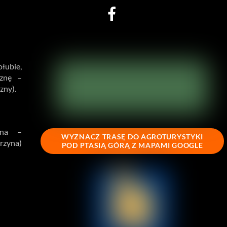
Facebook
Jesteśmy członkiem Stowarzyszenia
łubie,
sznę –
zny).
wna –
WYZNACZ TRASĘ DO AGROTURYSTYKI
rzyna)
POD PTASIĄ GÓRĄ Z MAPAMI GOOGLE