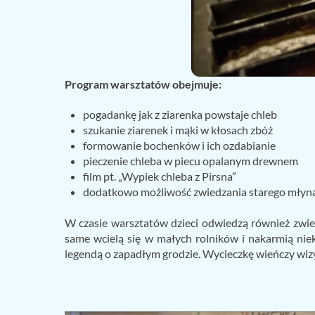
Program warsztatów obejmuje:
pogadankę jak z ziarenka powstaje chleb
szukanie ziarenek i mąki w kłosach zbóż
formowanie bochenków i ich ozdabianie
pieczenie chleba w piecu opalanym drewnem
film pt. „Wypiek chleba z Pirsna”
dodatkowo możliwość zwiedzania starego młyna
W czasie warsztatów dzieci odwiedzą również zwie
same wcielą się w małych rolników i nakarmią ni
legendą o zapadłym grodzie. Wycieczkę wieńczy wizy