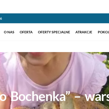
86
O NAS
OFERTA
OFERTY SPECJALNE
ATRAKCJE
POKOJ
o Bochenka” – wars