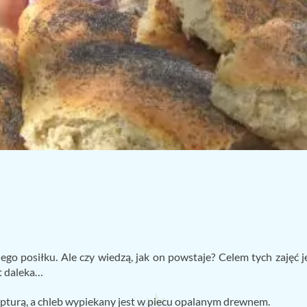
go posiłku. Ale czy wiedzą, jak on powstaje? Celem tych zajęć j
st daleka…
epturą, a chleb wypiekany jest w piecu opalanym drewnem.