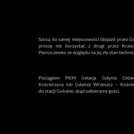
Dojazd samochodem
Szosą do samej miejscowości (dojazd przez Go
proszę nie korzystać z drogi przez Krze
Pierszczewko ze względu na jej zły stan technic
Dojazd pociągiem
Pociągiem PKM (relacja Gdynia Głó
Kościerzyna lub Gdańsk Wrzeszcz – Koście
do stacji Gołubie, skąd odbieramy gości.