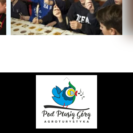
Back
To
Top