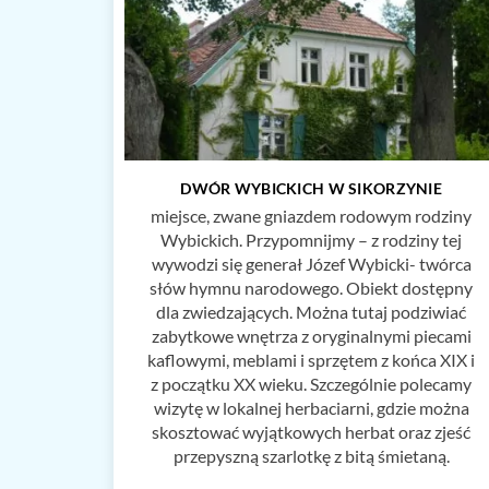
DWÓR WYBICKICH W SIKORZYNIE
miejsce, zwane gniazdem rodowym rodziny
Wybickich. Przypomnijmy – z rodziny tej
wywodzi się generał Józef Wybicki- twórca
słów hymnu narodowego. Obiekt dostępny
dla zwiedzających. Można tutaj podziwiać
zabytkowe wnętrza z oryginalnymi piecami
kaflowymi, meblami i sprzętem z końca XIX i
z początku XX wieku. Szczególnie polecamy
wizytę w lokalnej herbaciarni, gdzie można
skosztować wyjątkowych herbat oraz zjeść
przepyszną szarlotkę z bitą śmietaną.