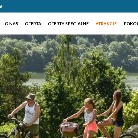
86
O NAS
OFERTA
OFERTY SPECJALNE
ATRAKCJE
POKOJ