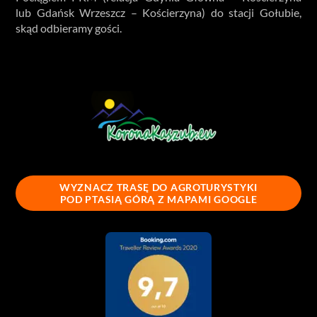
lub Gdańsk Wrzeszcz – Kościerzyna) do stacji Gołubie,
skąd odbieramy gości.
Jesteśmy członkiem Stowarzyszenia
WYZNACZ TRASĘ DO AGROTURYSTYKI
POD PTASIĄ GÓRĄ Z MAPAMI GOOGLE