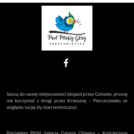
Back
To
Top
Facebook
Dojazd samochodem
Szosą do samej miejscowości (dojazd przez Gołubie, proszę
nie korzystać z drogi przez Krzesznę – Pierszczewko ze
względu na jej zły stan techniczny).
Dojazd pociągiem
Pociągiem PKM (relacja Gdynia Główna – Kościerzyna