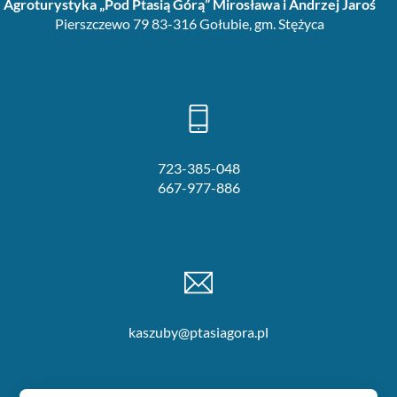
Agroturystyka „Pod Ptasią Górą”
Mirosława i Andrzej Jaroś
Pierszczewo 79 83-316 Gołubie, gm. Stężyca
723-385-048
667-977-886
kaszuby@ptasiagora.pl