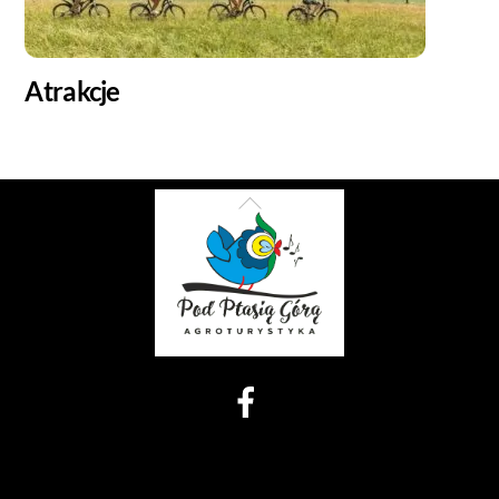
Atrakcje
Back
To
Top
Facebook
Dojazd samochodem