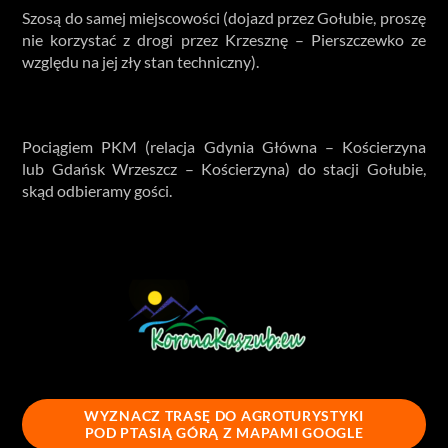
Szosą do samej miejscowości (dojazd przez Gołubie, proszę
nie korzystać z drogi przez Krzesznę – Pierszczewko ze
względu na jej zły stan techniczny).
Dojazd pociągiem
Pociągiem PKM (relacja Gdynia Główna – Kościerzyna
lub Gdańsk Wrzeszcz – Kościerzyna) do stacji Gołubie,
skąd odbieramy gości.
Jesteśmy członkiem Stowarzyszenia
WYZNACZ TRASĘ DO AGROTURYSTYKI
POD PTASIĄ GÓRĄ Z MAPAMI GOOGLE